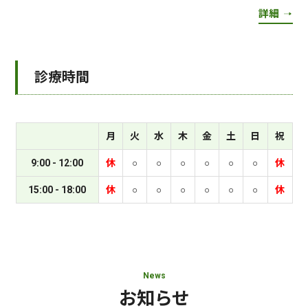
詳細
診療時間
月
火
水
木
金
土
日
祝
9:00 - 12:00
休
○
○
○
○
○
○
休
15:00 - 18:00
休
○
○
○
○
○
○
休
News
お知らせ